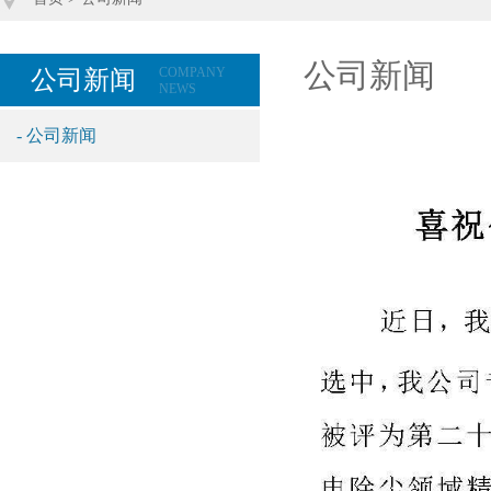
公司新闻
COMPANY
公司新闻
NEWS
- 公司新闻