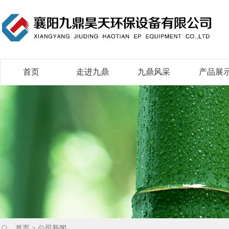
首页
走进九鼎
九鼎风采
产品展
首页
>
公司新闻