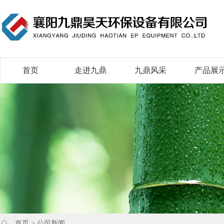
首页
走进九鼎
九鼎风采
产品展
首页
>
公司新闻