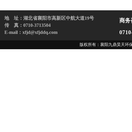
地 址：湖北省襄阳市高新区中航大道19号
商务
传 真：0710-3713504
0710
E-mail：xfjd@xfjddq.com
版权所有：襄阳九鼎昊天