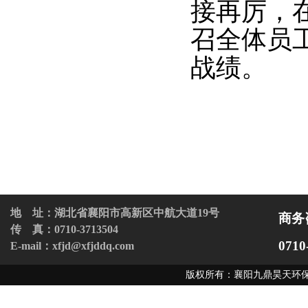
接再厉，
召全体员
战绩。
地 址：湖北省襄阳市高新区中航大道19号
商务
传 真：0710-3713504
0710
E-mail：xfjd@xfjddq.com
版权所有：襄阳九鼎昊天