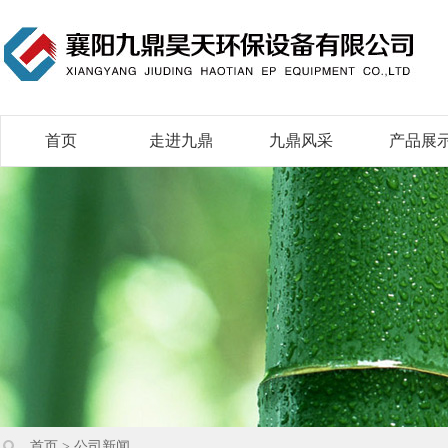
首页
走进九鼎
九鼎风采
产品展
首页
>
公司新闻