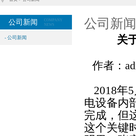
公司新
COMPANY
公司新闻
NEWS
关
- 公司新闻
作者：ad
2018
年
5
电设备内
完成，但
这个关键